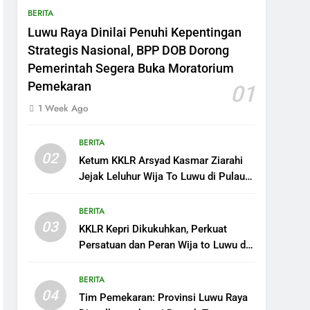
BERITA
Luwu Raya Dinilai Penuhi Kepentingan
Strategis Nasional, BPP DOB Dorong
Pemerintah Segera Buka Moratorium
Pemekaran
01
1 Week Ago
BERITA
02
Ketum KKLR Arsyad Kasmar Ziarahi
Jejak Leluhur Wija To Luwu di Pulau
Penyengat
BERITA
03
KKLR Kepri Dikukuhkan, Perkuat
Persatuan dan Peran Wija to Luwu di
Tanah Melayu
BERITA
04
Tim Pemekaran: Provinsi Luwu Raya