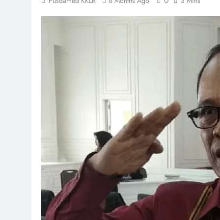
0
Pusdamed KKLR
6 Months Ago
3 Mins