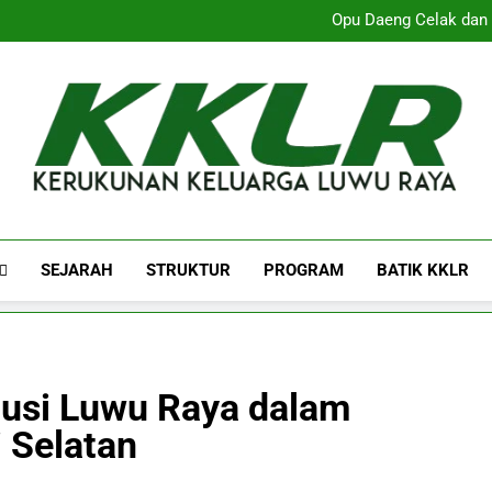
Peme
Opu Daeng Celak dan 
Ketum KKLR Arsyad Kasmar Z
KKLR Kepri Dikukuhkan, Perkuat
Luwu Raya Dinilai Penuhi Kepe
Peme
Opu Daeng Celak dan 
Ketum KKLR Arsyad Kasmar Z
KKLR Kepri Dikukuhkan, Perkuat
KKLR.ORG
Official Website Kerukunan Keluarga Luwu Raya
SEJARAH
STRUKTUR
PROGRAM
BATIK KKLR
usi Luwu Raya dalam
 Selatan