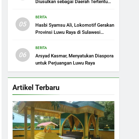
Diusulkan sebagai Daerah Tertentu
demi Kepentingan Strategis Nasional
BERITA
05
Hasbi Syamsu Ali, Lokomotif Gerakan
Provinsi Luwu Raya di Sulawesi
Selatan
BERITA
06
Arsyad Kasmar, Menyatukan Diaspora
untuk Perjuangan Luwu Raya
Artikel Terbaru