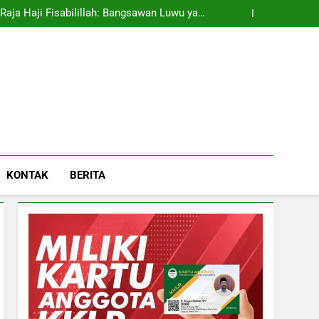
rintah Segera Buka Moratorium Pemekaran
Raja Haji Fisabilillah: Bangsawan Luwu yang
Membentuk Sejarah Dunia Melayu
iarahi Jejak Leluhur Wija To Luwu di Pulau
Penyengat
 Persatuan dan Peran Wija to Luwu di Tanah
Melayu
ntingan Strategis Nasional, BPP DOB Dorong
rintah Segera Buka Moratorium Pemekaran
Raja Haji Fisabilillah: Bangsawan Luwu yang
Membentuk Sejarah Dunia Melayu
iarahi Jejak Leluhur Wija To Luwu di Pulau
Penyengat
 Persatuan dan Peran Wija to Luwu di Tanah
Melayu
KONTAK
BERITA