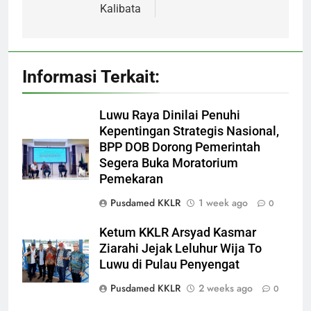
Kalibata
Informasi Terkait:
Luwu Raya Dinilai Penuhi
Kepentingan Strategis Nasional,
BPP DOB Dorong Pemerintah
Segera Buka Moratorium
Pemekaran
Pusdamed KKLR
1 week ago
0
Ketum KKLR Arsyad Kasmar
Ziarahi Jejak Leluhur Wija To
Luwu di Pulau Penyengat
Pusdamed KKLR
2 weeks ago
0