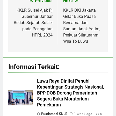
Previous:
Next:
Post
navigation
KKLR Sulsel Ajak Pj
KKLR DKI Jakarta
Gubernur Bahtiar
Gelar Buka Puasa
Bedah Sejarah Sulsel
Bersama dan
pada Peringatan
Santuni Anak Yatim,
HPRL 2024
Perkuat Silaturahmi
Wija To Luwu
Informasi Terkait:
Luwu Raya Dinilai Penuhi
Kepentingan Strategis Nasional,
BPP DOB Dorong Pemerintah
Segera Buka Moratorium
Pemekaran
Pusdamed KKLR
1 week ago
0